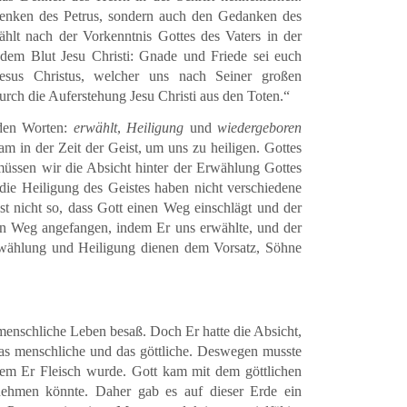
Denken des Petrus, sondern auch den Gedanken des
ählt nach der Vorkenntnis Gottes des Vaters in der
em Blut Jesu Christi: Gnade und Friede sei euch
esus Christus, welcher uns nach Seiner großen
rch die Auferstehung Jesu Christi aus den Toten.“
nden Worten:
erwählt
,
Heiligung
und
wiedergeboren
m in der Zeit der Geist, um uns zu heiligen. Gottes
müssen wir die Absicht hinter der Erwählung Gottes
die Heiligung des Geistes haben nicht verschiedene
ist nicht so, dass Gott einen Weg einschlägt und der
en Weg angefangen, indem Er uns erwählte, und der
Erwählung und Heiligung dienen dem Vorsatz, Söhne
 menschliche Leben besaß. Doch Er hatte die Absicht,
das menschliche und das göttliche. Deswegen musste
indem Er Fleisch wurde. Gott kam mit dem göttlichen
ehmen könnte. Daher gab es auf dieser Erde ein