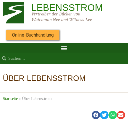
LEBENSSTROM
Vertreiber der Bücher von
Watchman Nee und Witness Lee
Online-Buchhandlung
ÜBER LEBENSSTROM
Startseite
»
Über Lebensstrom