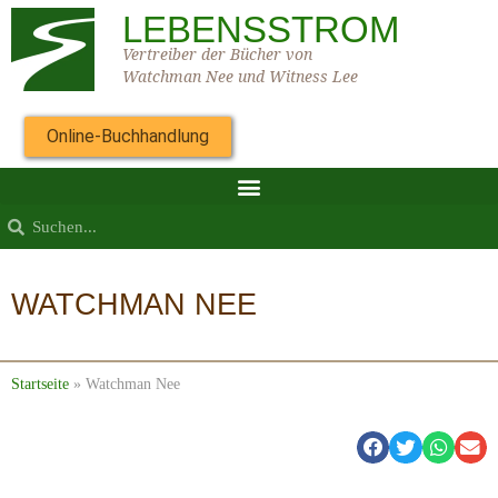
LEBENSSTROM
Vertreiber der Bücher von
Watchman Nee und Witness Lee
Online-Buchhandlung
WATCHMAN NEE
Startseite
»
Watchman Nee