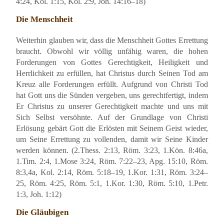
4:24, Kol. 1:15, Kol. 2:9, Joh. 14:16–18)
Die Menschheit
Weiterhin glauben wir, dass die Menschheit Gottes Errettung
braucht. Obwohl wir völlig unfähig waren, die hohen
Forderungen von Gottes Gerechtigkeit, Heiligkeit und
Herrlichkeit zu erfüllen, hat Christus durch Seinen Tod am
Kreuz alle Forderungen erfüllt. Aufgrund von Christi Tod
hat Gott uns die Sünden vergeben, uns gerechtfertigt, indem
Er Christus zu unserer Gerechtigkeit machte und uns mit
Sich Selbst versöhnte. Auf der Grundlage von Christi
Erlösung gebärt Gott die Erlösten mit Seinem Geist wieder,
um Seine Errettung zu vollenden, damit wir Seine Kinder
werden können. (2.Thess. 2:13, Röm. 3:23, 1.Kön. 8:46a,
1.Tim. 2:4, 1.Mose 3:24, Röm. 7:22–23, Apg. 15:10, Röm.
8:3,4a, Kol. 2:14, Röm. 5:18–19, 1.Kor. 1:31, Röm. 3:24–
25, Röm. 4:25, Röm. 5:1, 1.Kor. 1:30, Röm. 5:10, 1.Petr.
1:3, Joh. 1:12)
Die Gläubigen