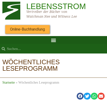
LEBENSSTROM
Vertreiber der Bücher von
Watchman Nee und Witness Lee
Online-Buchhandlung
WÖCHENTLICHES
LESEPROGRAMM
Startseite
»
Wöchentliches Leseprogramm