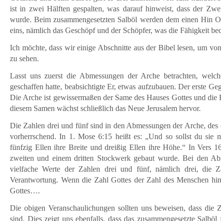
ist in zwei Hälften gespalten, was darauf hinweist, dass der Zwe
wurde. Beim zusammengesetzten Salböl werden dem einen Hin Oli
eins, nämlich das Geschöpf und der Schöpfer, was die Fähigkeit bed
Ich möchte, dass wir einige Abschnitte aus der Bibel lesen, um v
zu sehen.
Lasst uns zuerst die Abmessungen der Arche betrachten, welc
geschaffen hatte, beabsichtigte Er, etwas aufzubauen. Der erste G
Die Arche ist gewissermaßen der Same des Hauses Gottes und die E
diesem Samen wächst schließlich das Neue Jerusalem hervor.
Die Zahlen drei und fünf sind in den Abmessungen der Arche, des 
vorherrschend. In 1. Mose 6:15 heißt es: „Und so sollst du sie 
fünfzig Ellen ihre Breite und dreißig Ellen ihre Höhe.“ In Vers 1
zweiten und einem dritten Stockwerk gebaut wurde. Bei den Ab
vielfache Werte der Zahlen drei und fünf, nämlich drei, die 
Verantwortung. Wenn die Zahl Gottes der Zahl des Menschen hin
Gottes….
Die obigen Veranschaulichungen sollten uns beweisen, dass die Z
sind. Dies zeigt uns ebenfalls, dass das zusammengesetzte Salböl