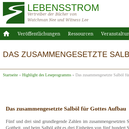
LEBENSSTROM
Vertreiber der Bücher von
Watchman Nee und Witness Lee
Veröffentlichungen
Ressourcen
Veranstaltu
DAS ZUSAMMENGESETZTE SALB
Startseite
»
Highlight des Leseprogramms
»
Das zusammengesetzte Salböl fü
Das zusammengesetzte Salböl für Gottes Aufbau
Fünf und drei sind grundlegende Zahlen im zusammengesetzten Sal
Gottheit, und beim Salböl gibt es drei Einheiten von fünf hundert 