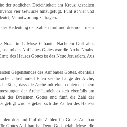
ite der göttlichen Dreieinigkeit am Kreuz gespalten
venöl vier Gewürze hinzugefügt. Fünf ist vier und
eutet, Verantwortung zu tragen.
on der Bedeutung der Zahlen fünf und drei noch mehr
he Noah in 1. Mose 6 baute. Nachdem Gott alles
egenstand des Auf baues Gottes war die Arche Noahs.
rnte des Hauses Gottes ist das Neue Jerusalem. Aus
ersten Gegenstandes des Auf baues Gottes, ebenfalls
machen: dreihundert Ellen sei die Länge der Arche,
6 heißt es, dass die Arche mit einem unteren, einem
messungen der Arche handelt es sich ebenfalls um
Zahl des Dreieinen Gottes und fünf, die Zahl der
zugefügt wird, ergeben sich die Zahlen des Hauses
ahlen drei und fünf die Zahlen für Gottes Auf bau
 für Gottes Auf bau ist. Denn Gott befahl Mose, die