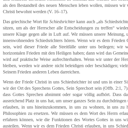
als den Bestandteil des neuen Menschen leben wollen, müssen wir 
Christi bewohnt werden (V. 16–17).
Das griechische Wort für
Schiedsrichter
kann auch „als Schiedsrichte
sitzen, um als der Herrscher alle Entscheidungen zu treffen“ wiede
unsere Klage gegen alle in Luft auf. Wir müssen unsere Meinung, u
innenwohnenden Schiedsrichters hören. Wenn wir es dem Frieden Ch
sein, wird dieser Friede alle Streitfälle unter uns beilegen; wir
horizontalen Frieden mit den Heiligen haben; dann wird das Gemein
wird auf praktische Weise aufrechterhalten. Wenn wir unter der Her
bleiben, werden wir andere nicht beleidigen oder beschädigen; vi
Seinem Frieden anderen Leben darreichen.
Wenn der Friede Christi in uns Schiedsrichter ist und uns in einer 
wir der Ort des Sprechens Gottes, Sein Sprechort sein (Offb. 2:1, 7)
dass Gottes Sprechen abnimmt oder sogar völlig aufhört. Dass das
ausreichend Platz in uns hat, um unser ganzes Sein zu durchdringen
erlauben, in uns hineinzukommen, in uns zu wohnen, in uns zu 
Philosophien zu ersetzen. Wir müssen es dem Wort des Herrn erlau
erfahren können, wie die Funktionen des Wortes Gottes in uns wi
austeilen. Wenn wir es dem Frieden Christi erlauben, in uns Schie