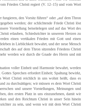
vom Frieden Christi regiert (V. 12–15) und vom Wort
r fungieren, den Vorsitz führen“ oder „auf dem Thron
rgegeben werden; der schlichtende Friede Christi löst
nsere Vorstellung beiseitelegen und auf das Wort des
risti erlauben, Schiedsrichter in unserem Herzen zu
 werden einen vertikalen Frieden mit Gott und einen
deleben in Lieblichkeit bewahrt, und der neue Mensch
rschaft des auf dem Thron sitzenden Friedens Christi
elmehr werden wir durch die Gnade des Herrn und mit
Situation voller Einheit und Harmonie bewahrt, werden
. Gottes Sprechen erfordert Einheit; Spaltung bewirkt,
 Wort Christi reichlich in uns wohnt heißt, dass es
 und zu durchsättigen; wir müssen es dem Wort Christi
herrschen und unsere Vorstellungen, Meinungen und
ben, den ersten Platz in uns einzunehmen, damit wir
rken und den Reichtum Christi in unser Sein hinein
dsrichter zu sein, und wenn wir mit dem Wort Christi