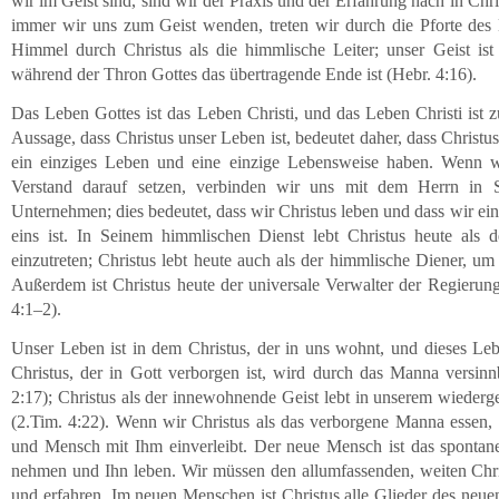
wir im Geist sind, sind wir der Praxis und der Erfahrung nach in Ch
immer wir uns zum Geist wenden, treten wir durch die Pforte de
Himmel durch Christus als die himmlische Leiter; unser Geist is
während der Thron Gottes das übertragende Ende ist (Hebr. 4:16).
Das Leben Gottes ist das Leben Christi, und das Leben Christi ist 
Aussage, dass Christus unser Leben ist, bedeutet daher, dass Chris
ein einziges Leben und eine einzige Lebensweise haben. Wenn w
Verstand darauf setzen, verbinden wir uns mit dem Herrn in S
Unternehmen; dies bedeutet, dass wir Christus leben und dass wir ei
eins ist. In Seinem himmlischen Dienst lebt Christus heute als 
einzutreten; Christus lebt heute auch als der himmlische Diener, u
Außerdem ist Christus heute der universale Verwalter der Regierung
4:1–2).
Unser Leben ist in dem Christus, der in uns wohnt, und dieses Leb
Christus, der in Gott verborgen ist, wird durch das Manna versinn
2:17); Christus als der innewohnende Geist lebt in unserem wiederge
(2.Tim. 4:22). Wenn wir Christus als das verborgene Manna essen, 
und Mensch mit Ihm einverleibt. Der neue Mensch ist das spontane
nehmen und Ihn leben. Wir müssen den allumfassenden, weiten Chri
und erfahren. Im neuen Menschen ist Christus alle Glieder des neu