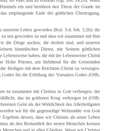
ristus, im Vater und im Himmel (vgl. Joh. 14:20). Wann
s Himmels ein und berühren den Thron der Gnade im
t das empfangende Ende der göttlichen Übertragung,
zu unserem Leben geworden (Kol. 3:4; Joh. 5:26); die
tus zu uns geworden ist und dass wir zusammen mit Ihm
ir die Dinge suchen, die droben sind, und unseren
einem himmlischen Dienst, mit Seinem göttlichen
ne Lebensweise haben, die mit der Lebensweise Christi
der Hohe Priester, um fürbittend für die Gemeinden
m die Heiligen mit dem Reichtum Christi zu versorgen.
 Gottes für die Erfüllung des Vorsatzes Gottes (Offb.
en ist zusammen mit Christus in Gott verborgen; der
bildlicht, das im goldenen Krug verborgen ist (Offb.
borenen Geist als der Wirklichkeit des Allerheiligsten
werden wir für die gegenseitige Wohnstätte von Gott
 Ergebnis dessen, dass wir Christus als unser Leben
stus als den Bestandteil des neuen Menschen kennen
en Menschen und in allen Gliedern. Wenn wir Christus