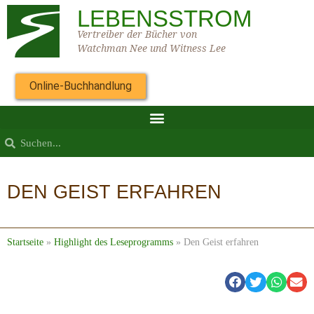
LEBENSSTROM
Vertreiber der Bücher von
Watchman Nee und Witness Lee
Online-Buchhandlung
DEN GEIST ERFAHREN
Startseite
»
Highlight des Leseprogramms
»
Den Geist erfahren