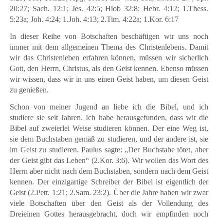
20:27; Sach. 12:1; Jes. 42:5; Hiob 32:8; Hebr. 4:12; 1.Thess.
5:23a; Joh. 4:24; 1.Joh. 4:13; 2.Tim. 4:22a; 1.Kor. 6:17
In dieser Reihe von Botschaften beschäftigen wir uns noch
immer mit dem allgemeinen Thema des Christenlebens. Damit
wir das Christenleben erfahren können, müssen wir sicherlich
Gott, den Herrn, Christus, als den Geist kennen. Ebenso müssen
wir wissen, dass wir in uns einen Geist haben, um diesen Geist
zu genießen.
Schon von meiner Jugend an liebe ich die Bibel, und ich
studiere sie seit Jahren. Ich habe herausgefunden, dass wir die
Bibel auf zweierlei Weise studieren können. Der eine Weg ist,
sie dem Buchstaben gemäß zu studieren, und der andere ist, sie
im Geist zu studieren. Paulus sagte: „Der Buchstabe tötet, aber
der Geist gibt das Leben“ (2.Kor. 3:6). Wir wollen das Wort des
Herrn aber nicht nach dem Buchstaben, sondern nach dem Geist
kennen. Der einzigartige Schreiber der Bibel ist eigentlich der
Geist (2.Petr. 1:21; 2.Sam. 23:2). Über die Jahre haben wir zwar
viele Botschaften über den Geist als der Vollendung des
Dreieinen Gottes herausgebracht, doch wir empfinden noch