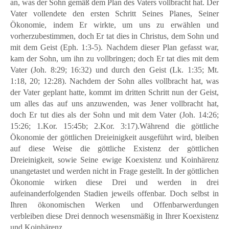
an, was der Sohn gemäß dem Plan des Vaters vollbracht hat. Der
Vater vollendete den ersten Schritt Seines Planes, Seiner
Ökonomie, indem Er wirkte, um uns zu erwählen und
vorherzubestimmen, doch Er tat dies in Christus, dem Sohn und
mit dem Geist (Eph. 1:3-5). Nachdem dieser Plan gefasst war,
kam der Sohn, um ihn zu vollbringen; doch Er tat dies mit dem
Vater (Joh. 8:29; 16:32) und durch den Geist (Lk. 1:35; Mt.
1:18, 20; 12:28). Nachdem der Sohn alles vollbracht hat, was
der Vater geplant hatte, kommt im dritten Schritt nun der Geist,
um alles das auf uns anzuwenden, was Jener vollbracht hat,
doch Er tut dies als der Sohn und mit dem Vater (Joh. 14:26;
15:26; 1.Kor. 15:45b; 2.Kor. 3:17).Während die göttliche
Ökonomie der göttlichen Dreieinigkeit ausgeführt wird, bleiben
auf diese Weise die göttliche Existenz der göttlichen
Dreieinigkeit, sowie Seine ewige Koexistenz und Koinhärenz
unangetastet und werden nicht in Frage gestellt. In der göttlichen
Ökonomie wirken diese Drei und werden in drei
aufeinanderfolgenden Stadien jeweils offenbar. Doch selbst in
Ihren ökonomischen Werken und Offenbarwerdungen
verbleiben diese Drei dennoch wesensmäßig in Ihrer Koexistenz
und Koinhärenz.