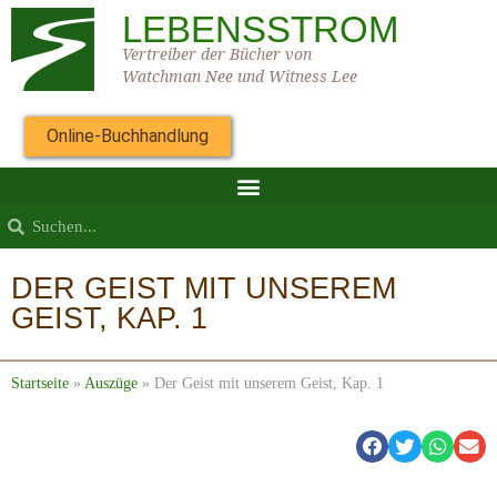
LEBENSSTROM
Vertreiber der Bücher von
Watchman Nee und Witness Lee
Online-Buchhandlung
DER GEIST MIT UNSEREM
GEIST, KAP. 1
Startseite
»
Auszüge
»
Der Geist mit unserem Geist, Kap. 1