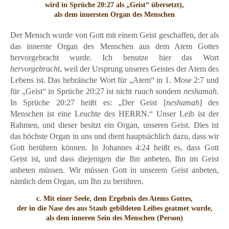
wird in Sprüche 20:27 als „Geist“ übersetzt),
als dem innersten Organ des Menschen
Der Mensch wurde von Gott mit einem Geist geschaffen, der als
das innerste Organ des Menschen aus dem Atem Gottes
hervorgebracht wurde. Ich benutze hier das Wort
hervorgebracht
, weil der Ursprung unseres Geistes der Atem des
Lebens ist. Das hebräische Wort für „Atem“ in 1. Mose 2:7 und
für „Geist“ in Sprüche 20:27 ist nicht
ruach
sondern
neshamah
.
In Sprüche 20:27 heißt es: „Der Geist [
neshamah
] des
Menschen ist eine Leuchte des HERRN.“ Unser Leib ist der
Rahmen, und dieser besitzt ein Organ, unseren Geist. Dies ist
das höchste Organ in uns und dient hauptsächlich dazu, dass wir
Gott berühren können. In Johannes 4:24 heißt es, dass Gott
Geist ist, und dass diejenigen die Ihn anbeten, Ihn im Geist
anbeten müssen. Wir müssen Gott in unserem Geist anbeten,
nämlich dem Organ, um Ihn zu berühren.
c. Mit einer Seele, dem Ergebnis des Atems Gottes,
der in die Nase des aus Staub gebildeten Leibes geatmet wurde,
als dem inneren Sein des Menschen (Person)