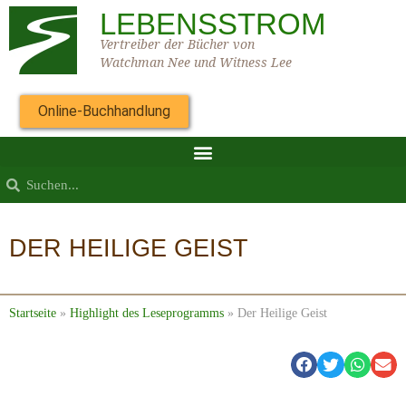
LEBENSSTROM
Vertreiber der Bücher von
Watchman Nee und Witness Lee
Online-Buchhandlung
DER HEILIGE GEIST
Startseite
»
Highlight des Leseprogramms
»
Der Heilige Geist