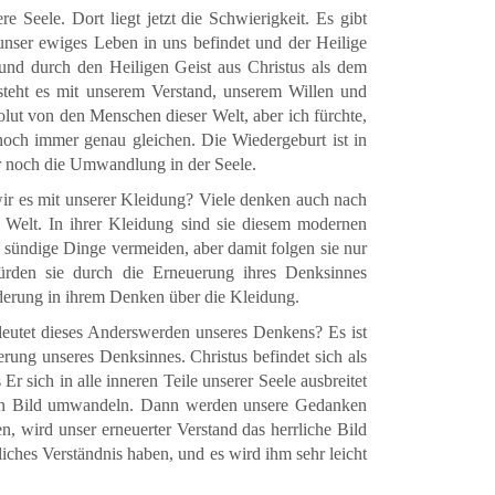
 Seele. Dort liegt jetzt die Schwierigkeit. Es gibt
unser ewiges Leben in uns befindet und der Heilige
und durch den Heiligen Geist aus Christus als dem
steht es mit unserem Verstand, unserem Willen und
lut von den Menschen dieser Welt, aber ich fürchte,
och immer genau gleichen. Die Wiedergeburt ist in
r noch die Umwandlung in der Seele.
 wir es mit unserer Kleidung? Viele denken auch nach
 Welt. In ihrer Kleidung sind sie diesem modernen
ie sündige Dinge vermeiden, aber damit folgen sie nur
rden sie durch die Erneuerung ihres Denksinnes
derung in ihrem Denken über die Kleidung.
deutet dieses Anderswerden unseres Denkens? Es ist
rung unseres Denksinnes. Christus befindet sich als
r sich in alle inneren Teile unserer Seele ausbreitet
 Sein Bild umwandeln. Dann werden unsere Gedanken
n, wird unser erneuerter Verstand das herrliche Bild
iches Verständnis haben, und es wird ihm sehr leicht