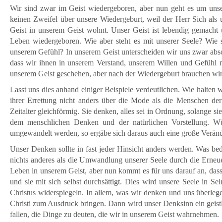
Wir sind zwar im Geist wiedergeboren, aber nun geht es um unsere
keinen Zweifel über unsere Wiedergeburt, weil der Herr Sich als 
Geist in unserem Geist wohnt. Unser Geist ist lebendig gemacht 
Leben wiedergeboren. Wie aber steht es mit unserer Seele? Wie 
unserem Gefühl? In unserem Geist unterscheiden wir uns zwar abso
dass wir ihnen in unserem Verstand, unserem Willen und Gefühl n
unserem Geist geschehen, aber nach der Wiedergeburt brauchen wi
Lasst uns dies anhand einiger Beispiele verdeutlichen. Wie halten
ihrer Errettung nicht anders über die Mode als die Menschen der
Zeitalter gleichförmig. Sie denken, alles sei in Ordnung, solange s
dem menschlichen Denken und der natürlichen Vorstellung. Wü
umgewandelt werden, so ergäbe sich daraus auch eine große Verän
Unser Denken sollte in fast jeder Hinsicht anders werden. Was be
nichts anderes als die Umwandlung unserer Seele durch die Erneue
Leben in unserem Geist, aber nun kommt es für uns darauf an, dass E
und sie mit sich selbst durchsättigt. Dies wird unsere Seele in
Christus widerspiegeln. In allem, was wir denken und uns überlege
Christi zum Ausdruck bringen. Dann wird unser Denksinn ein geistl
fallen, die Dinge zu deuten, die wir in unserem Geist wahrnehmen.