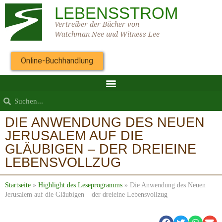
LEBENSSTROM
Vertreiber der Bücher von
Watchman Nee und Witness Lee
Online-Buchhandlung
DIE ANWENDUNG DES NEUEN
JERUSALEM AUF DIE
GLÄUBIGEN – DER DREIEINE
LEBENSVOLLZUG
Startseite
»
Highlight des Leseprogramms
»
Die Anwendung des Neuen
Jerusalem auf die Gläubigen – der dreieine Lebensvollzug