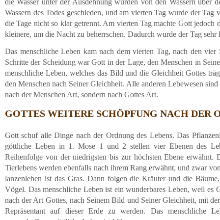
die Wasser unter der Ausdehnung wurden von den Wassern über d
Wassern des Todes geschieden, und am vierten Tag wurde der Tag v
die Tage nicht so klar getrennt. Am vierten Tag machte Gott jedoch
kleinere, um die Nacht zu beherrschen. Dadurch wurde der Tag sehr 
Das menschliche Leben kam nach dem vierten Tag, nach den vier S
Schritte der Scheidung war Gott in der Lage, den Menschen in Seine
menschliche Leben, welches das Bild und die Gleichheit Gottes träg
den Menschen nach Seiner Gleichheit. Alle anderen Lebewesen sind n
nach der Menschen Art, sondern nach Gottes Art.
GOTTES WEITERE SCHÖPFUNG NACH DER 
Gott schuf alle Dinge nach der Ordnung des Lebens. Das Pflanzenl
göttliche Leben in 1. Mose 1 und 2 stellen vier Ebenen des L
Reihenfolge von der niedrigsten bis zur höchsten Ebene erwähnt. 
Tierlebens werden ebenfalls nach ihrem Rang erwähnt, und zwar vom
lanzenleben ist das Gras. Dann folgen die Kräuter und die Bäume. 
Vögel. Das menschliche Leben ist ein wunderbares Leben, weil es Got
nach der Art Gottes, nach Seinem Bild und Seiner Gleichheit, mit der 
Repräsentant auf dieser Erde zu werden. Das menschliche Le