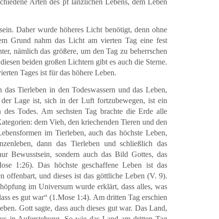
chiedene Arten des pf lanzlichen Lebens, dem Leben
ein. Daher wurde höheres Licht benötigt, denn ohne
em Grund nahm das Licht am vierten Tag eine fest
hter, nämlich das größere, um den Tag zu beherrschen
diesen beiden großen Lichtern gibt es auch die Sterne.
ierten Tages ist für das höhere Leben.
h das Tierleben in den Todeswassern und das Leben,
der Lage ist, sich in der Luft fortzubewegen, ist ein
n des Todes. Am sechsten Tag brachte die Erde alle
 Kategorien: dem Vieh, den kriechenden Tieren und den
Lebensformen im Tierleben, auch das höchste Leben,
zenleben, dann das Tierleben und schließlich das
nur Bewusstsein, sondern auch das Bild Gottes, das
Mose 1:26). Das höchste geschaffene Leben ist das
offenbart, und dieses ist das göttliche Leben (V. 9).
höpfung im Universum wurde erklärt, dass alles, was
dass es gut war“ (1.Mose 1:4). Am dritten Tag erschien
ben. Gott sagte, dass auch dieses gut war. Das Land,
us in Auferstehung. So wie das Land am dritten Tag