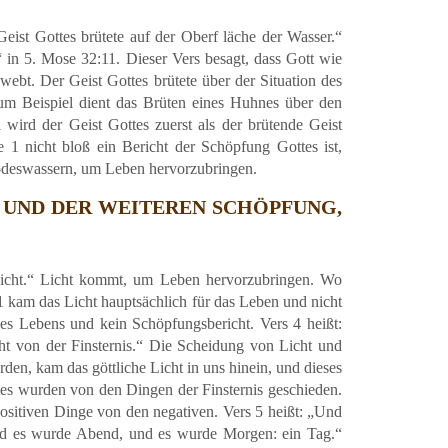
Geist Gottes brütete auf der Oberf läche der Wasser.“
“ in 5. Mose 32:11. Dieser Vers besagt, dass Gott wie
hwebt. Der Geist Gottes brütete über der Situation des
um Beispiel dient das Brüten eines Huhnes über den
wird der Geist Gottes zuerst als der brütende Geist
 1 nicht bloß ein Bericht der Schöpfung Gottes ist,
Todeswassern, um Leben hervorzubringen.
UND DER WEITEREN SCHÖPFUNG,
Licht.“ Licht kommt, um Leben hervorzubringen. Wo
e 1 kam das Licht hauptsächlich für das Leben und nicht
des Lebens und kein Schöpfungsbericht. Vers 4 heißt:
ht von der Finsternis.“ Die Scheidung von Licht und
den, kam das göttliche Licht in uns hinein, und dieses
tes wurden von den Dingen der Finsternis geschieden.
 positiven Dinge von den negativen. Vers 5 heißt: „Und
Und es wurde Abend, und es wurde Morgen: ein Tag.“