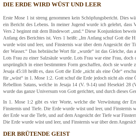
DIE ERDE WIRD WÜST UND LEER
Erste Mose 1 ist streng genommen kein Schöpfungsbericht. Dies wäre
ein Bericht des Lebens. In meiner Jugend wurde ich gelehrt, dass
Vers 2 beginnt mit dem Bindewort „und.“ Diese Konjunktion beweist
Anfang des Berichtes ist. Vers 1 heißt: „Im Anfang schuf Gott die H
wurde wüst und leer, und Finsternis war über dem Angesicht der Ti
der Wasser.“ Das hebräische Wort für „wurde“ ist das Gleiche, das 
Lots Frau zu einer Salzsäule wurde. Lots Frau war eine Frau, doch
ursprünglich in einer bestimmten Form geschaffen, doch sie wurde 
Jesaja 45:18 heißt es, dass Gott die Erde „nicht als eine Öde“ ersc
für „wüst“ in 1. Mose 1:2. Gott schuf die Erde jedoch nicht als ein
Rebellion Satans, welche in Jesaja 14 (V. 9-14) und Hesekiel 28 (
wurde das ganze Universum von Gott gerichtet, und durch dieses Ger
In 1. Mose 1:2 gibt es vier Worte, welche die Verwüstung der Erd
Finsternis und Tiefe. Die Erde wurde wüst und leer, und Finsternis 
der Erde war die Tiefe, und auf dem Angesicht der Tiefe war Finster
Die Erde wurde wüst und leer, und Finsternis war über dem Angesicht 
DER BRÜTENDE GEIST