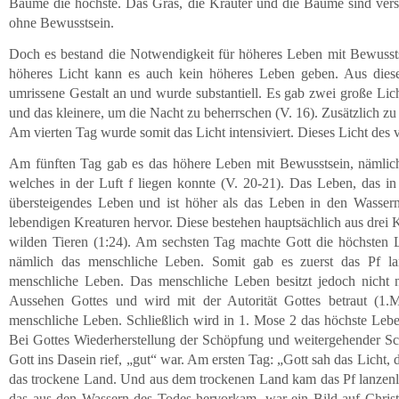
Bäume die höchste. Das Gras, die Kräuter und die Bäume sind vers
ohne Bewusstsein.
Doch es bestand die Notwendigkeit für höheres Leben mit Bewussts
höheres Licht kann es auch kein höheres Leben geben. Aus dies
umrissene Gestalt an und wurde substantiell. Es gab zwei große Lic
und das kleinere, um die Nacht zu beherrschen (V. 16). Zusätzlich zu 
Am vierten Tag wurde somit das Licht intensiviert. Dieses Licht des v
Am fünften Tag gab es das höhere Leben mit Bewusstsein, nämlic
welches in der Luft f liegen konnte (V. 20-21). Das Leben, das in 
übersteigendes Leben und ist höher als das Leben in den Wasser
lebendigen Kreaturen hervor. Diese bestehen hauptsächlich aus drei
wilden Tieren (1:24). Am sechsten Tag machte Gott die höchsten 
nämlich das menschliche Leben. Somit gab es zuerst das Pf lan
menschliche Leben. Das menschliche Leben besitzt jedoch nicht 
Aussehen Gottes und wird mit der Autorität Gottes betraut (1.
menschliche Leben. Schließlich wird in 1. Mose 2 das höchste Leben 
Bei Gottes Wiederherstellung der Schöpfung und weitergehender Sc
Gott ins Dasein rief, „gut“ war. Am ersten Tag: „Gott sah das Licht, 
das trockene Land. Und aus dem trockenen Land kam das Pf lanzenle
das aus den Wassern des Todes hervorkam, war ein Bild auf Christ