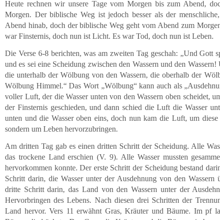
Heute rechnen wir unsere Tage vom Morgen bis zum Abend, doc
Morgen. Der biblische Weg ist jedoch besser als der menschlic
Abend hinab, doch der biblische Weg geht vom Abend zum Morgen 
war Finsternis, doch nun ist Licht. Es war Tod, doch nun ist Leben.
Die Verse 6-8 berichten, was am zweiten Tag geschah: „Und Gott s
und es sei eine Scheidung zwischen den Wassern und den Wassern! 
die unterhalb der Wölbung von den Wassern, die oberhalb der Wöl
Wölbung Himmel.“ Das Wort „Wölbung“ kann auch als „Ausdehnung
voller Luft, der die Wasser unten von den Wassern oben scheidet, 
der Finsternis geschieden, und dann schied die Luft die Wasser u
unten und die Wasser oben eins, doch nun kam die Luft, um diese 
sondern um Leben hervorzubringen.
Am dritten Tag gab es einen dritten Schritt der Scheidung. Alle 
das trockene Land erschien (V. 9). Alle Wasser mussten gesamm
hervorkommen konnte. Der erste Schritt der Scheidung bestand darin,
Schritt darin, die Wasser unter der Ausdehnung von den Wassern
dritte Schritt darin, das Land von den Wassern unter der Ausde
Hervorbringen des Lebens. Nach diesen drei Schritten der Tren
Land hervor. Vers 11 erwähnt Gras, Kräuter und Bäume. Im pf la