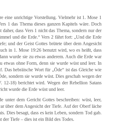
 eine unrichtige Vorstellung. Vielmehr ist 1. Mose 1
 Vers 1 das Thema dieses ganzen Kapitels wäre. Doch
 daher, dass Vers 1 nicht das Thema, sondern nur der
immel und die Erde.“ Vers 2 fährt fort: „Und die Erde
efe; und der Geist Gottes brütete über dem Angesicht
auch in 1. Mose 19:26 benutzt wird, wo es heißt, dass
 dann wurde sie zu etwas anderem. Auch die Erde war
zu etwas ohne Form, denn sie wurde wüst und leer. In
huf. Das hebräische Wort für „Öde“ ist das Gleiche wie
e Öde, sondern sie wurde wüst. Dies geschah wegen der
V. 12-18) berichtet wird. Wegen der Rebellion Satans
icht wurde die Erde wüst und leer.
e unter dem Gericht Gottes beschreiben: wüst, leer,
war über dem Angesicht der Tiefe. Auf der Oberf läche
nis. Dies besagt, dass es kein Leben, sondern Tod gab.
der Tiefe – dies ist ein Bild des Todes.