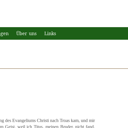
ngen
Über uns
Links
ung des Evangeliums Christi nach Troas kam, und mir
 Geist, weil ich Titus, meinen Bruder, nicht fand,