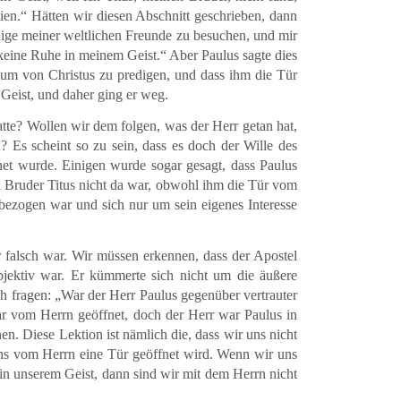
n.“ Hätten wir diesen Abschnitt geschrieben, dann
inige meiner weltlichen Freunde zu besuchen, und mir
keine Ruhe in meinem Geist.“ Aber Paulus sagte dies
ium von Christus zu predigen, und dass ihm die Tür
Geist, und daher ging er weg.
te? Wollen wir dem folgen, was der Herr getan hat,
 Es scheint so zu sein, dass es doch der Wille des
et wurde. Einigen wurde sogar gesagt, dass Paulus
n Bruder Titus nicht da war, obwohl ihm die Tür vom
tbezogen war und sich nur um sein eigenes Interesse
 falsch war. Wir müssen erkennen, dass der Apostel
 objektiv war. Er kümmerte sich nicht um die äußere
h fragen: „War der Herr Paulus gegenüber vertrauter
r vom Herrn geöffnet, doch der Herr war Paulus in
en. Diese Lektion ist nämlich die, dass wir uns nicht
ns vom Herrn eine Tür geöffnet wird. Wenn wir uns
n unserem Geist, dann sind wir mit dem Herrn nicht