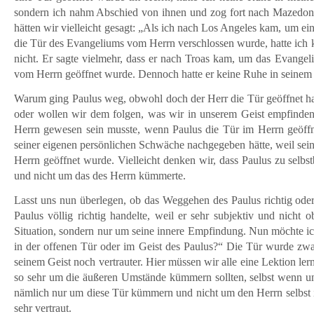
sondern ich nahm Abschied von ihnen und zog fort nach Mazedonie
hätten wir vielleicht gesagt: „Als ich nach Los Angeles kam, um e
die Tür des Evangeliums vom Herrn verschlossen wurde, hatte ich 
nicht. Er sagte vielmehr, dass er nach Troas kam, um das Evangel
vom Herrn geöffnet wurde. Dennoch hatte er keine Ruhe in seinem 
Warum ging Paulus weg, obwohl doch der Herr die Tür geöffnet hat
oder wollen wir dem folgen, was wir in unserem Geist empfinden?
Herrn gewesen sein musste, wenn Paulus die Tür im Herrn geöffn
seiner eigenen persönlichen Schwäche nachgegeben hätte, weil sei
Herrn geöffnet wurde. Vielleicht denken wir, dass Paulus zu selbs
und nicht um das des Herrn kümmerte.
Lasst uns nun überlegen, ob das Weggehen des Paulus richtig oder
Paulus völlig richtig handelte, weil er sehr subjektiv und nicht
Situation, sondern nur um seine innere Empfindung. Nun möchte ic
in der offenen Tür oder im Geist des Paulus?“ Die Tür wurde zwa
seinem Geist noch vertrauter. Hier müssen wir alle eine Lektion lern
so sehr um die äußeren Umstände kümmern sollten, selbst wenn u
nämlich nur um diese Tür kümmern und nicht um den Herrn selbst i
sehr vertraut.