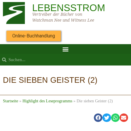
LEBENSSTROM
Vertreiber der Bücher von
Watchman Nee und Witness Lee
Online-Buchhandlung
DIE SIEBEN GEISTER (2)
Startseite
»
Highlight des Leseprogramms
»
Die sieben Geister (2)