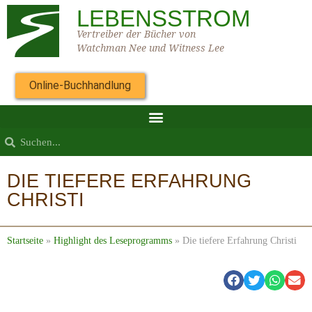
LEBENSSTROM
Vertreiber der Bücher von
Watchman Nee und Witness Lee
Online-Buchhandlung
DIE TIEFERE ERFAHRUNG
CHRISTI
Startseite
»
Highlight des Leseprogramms
»
Die tiefere Erfahrung Christi