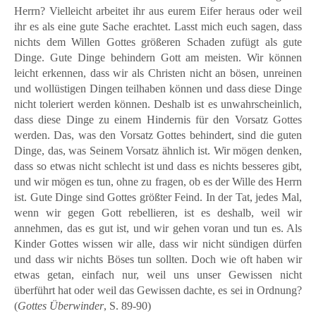
Herrn? Vielleicht arbeitet ihr aus eurem Eifer heraus oder weil
ihr es als eine gute Sache erachtet. Lasst mich euch sagen, dass
nichts dem Willen Gottes größeren Schaden zufügt als gute
Dinge. Gute Dinge behindern Gott am meisten. Wir können
leicht erkennen, dass wir als Christen nicht an bösen, unreinen
und wollüstigen Dingen teilhaben können und dass diese Dinge
nicht toleriert werden können. Deshalb ist es unwahrscheinlich,
dass diese Dinge zu einem Hindernis für den Vorsatz Gottes
werden. Das, was den Vorsatz Gottes behindert, sind die guten
Dinge, das, was Seinem Vorsatz ähnlich ist. Wir mögen denken,
dass so etwas nicht schlecht ist und dass es nichts besseres gibt,
und wir mögen es tun, ohne zu fragen, ob es der Wille des Herrn
ist. Gute Dinge sind Gottes größter Feind. In der Tat, jedes Mal,
wenn wir gegen Gott rebellieren, ist es deshalb, weil wir
annehmen, das es gut ist, und wir gehen voran und tun es. Als
Kinder Gottes wissen wir alle, dass wir nicht sündigen dürfen
und dass wir nichts Böses tun sollten. Doch wie oft haben wir
etwas getan, einfach nur, weil uns unser Gewissen nicht
überführt hat oder weil das Gewissen dachte, es sei in Ordnung?
(
Gottes Überwinder
, S. 89-90)