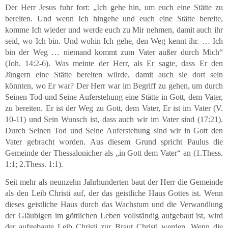
Der Herr Jesus fuhr fort: „Ich gehe hin, um euch eine Stätte zu
bereiten. Und wenn Ich hingehe und euch eine Stätte bereite,
komme Ich wieder und werde euch zu Mir nehmen, damit auch ihr
seid, wo Ich bin. Und wohin Ich gehe, den Weg kennt ihr. … Ich
bin der Weg … niemand kommt zum Vater außer durch Mich“
(Joh. 14:2-6). Was meinte der Herr, als Er sagte, dass Er den
Jüngern eine Stätte bereiten würde, damit auch sie dort sein
könnten, wo Er war? Der Herr war im Begriff zu gehen, um durch
Seinen Tod und Seine Auferstehung eine Stätte in Gott, dem Vater,
zu bereiten. Er ist der Weg zu Gott, dem Vater, Er ist im Vater (V.
10-11) und Sein Wunsch ist, dass auch wir im Vater sind (17:21).
Durch Seinen Tod und Seine Auferstehung sind wir in Gott den
Vater gebracht worden. Aus diesem Grund spricht Paulus die
Gemeinde der Thessalonicher als „in Gott dem Vater“ an (1.Thess.
1:1; 2.Thess. 1:1).
Seit mehr als neunzehn Jahrhunderten baut der Herr die Gemeinde
als den Leib Christi auf, der das geistliche Haus Gottes ist. Wenn
dieses geistliche Haus durch das Wachstum und die Verwandlung
der Gläubigen im göttlichen Leben vollständig aufgebaut ist, wird
der aufgebaute Leib Christi zur Braut Christi werden. Wenn die