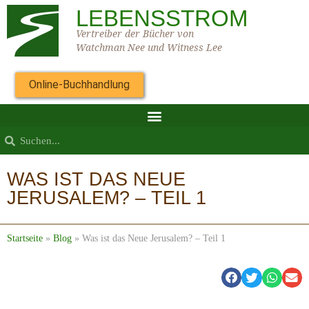
LEBENSSTROM
Vertreiber der Bücher von
Watchman Nee und Witness Lee
Online-Buchhandlung
WAS IST DAS NEUE
JERUSALEM? – TEIL 1
Startseite
»
Blog
»
Was ist das Neue Jerusalem? – Teil 1